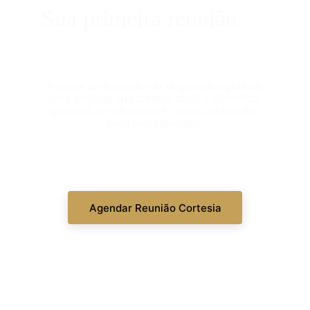
Sua primeira reunião.
Agende uma sessão de diagnóstico gratuita 
para analisar sua carteira atual e identificar 
gargalos de eficiência e custos ocultos em 
seus investimentos.
Agendar Reunião Cortesia