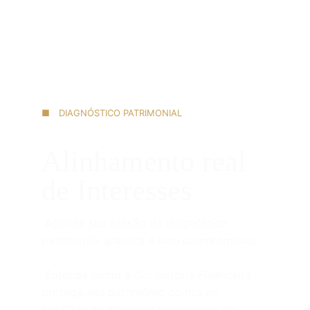
■ DIAGNÓSTICO PATRIMONIAL
Alinhamento real 
de Interesses
 Agende sua sessão de diagnóstico 
patrimonial gratuita e sem compromisso.
 Entenda como a Consultoria Financeira 
protege seu patrimônio contra os 
conflitos de interesse tradicionais do 